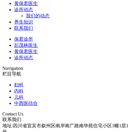
黄保君医生
诊所动态
我们的动态
养生知识
联系我们
保君诊所
彭茂林医生
黄保君医生
诊所动态
Navigation
栏目导航
妇科
内科
儿科
中西医结合
Contact Us
联系我们
地址:四川省宜宾市叙州区南岸南广路南华苑住宅小区1幢1层1
号