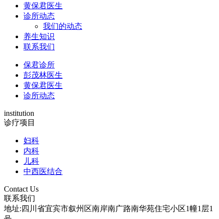
黄保君医生
诊所动态
我们的动态
养生知识
联系我们
保君诊所
彭茂林医生
黄保君医生
诊所动态
institution
诊疗项目
妇科
内科
儿科
中西医结合
Contact Us
联系我们
地址:四川省宜宾市叙州区南岸南广路南华苑住宅小区1幢1层1
号